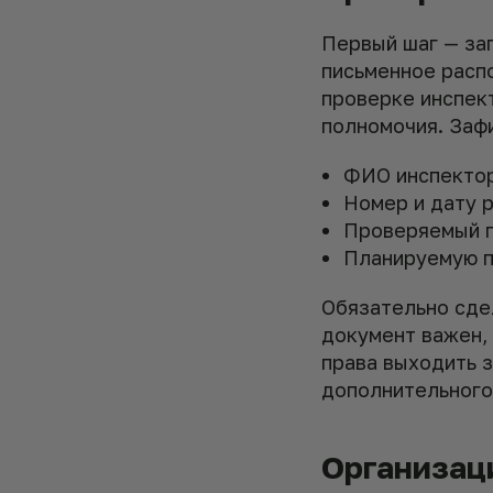
Первый шаг — за
письменное расп
проверке инспек
полномочия. Заф
ФИО инспектор
Номер и дату 
Проверяемый пе
Планируемую п
Обязательно сде
документ важен,
права выходить з
дополнительного
Организац