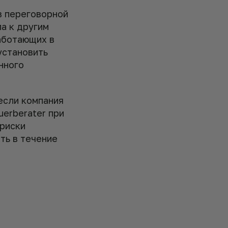
в переговорной
па к другим
аботающих в
установить
нного
если компания
uerberater при
 риски
ть в течение