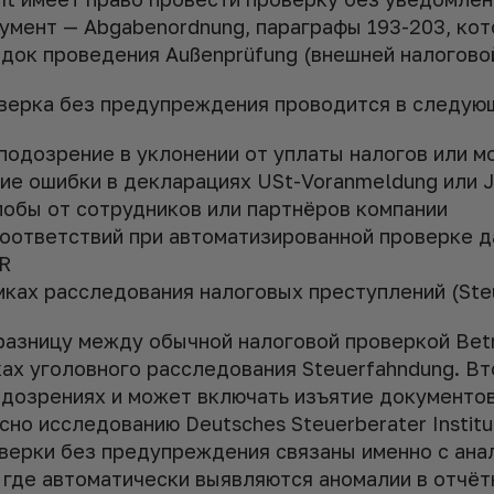
умент — Abgabenordnung, параграфы 193-203, ко
док проведения Außenprüfung (внешней налоговой
верка без предупреждения проводится в следующ
подозрение в уклонении от уплаты налогов или 
ие ошибки в декларациях USt-Voranmeldung или J
обы от сотрудников или партнёров компании
оответствий при автоматизированной проверке д
R
мках расследования налоговых преступлений (Ste
разницу между обычной налоговой проверкой Betr
ках уголовного расследования Steuerfahndung. В
одозрениях и может включать изъятие документо
сно исследованию Deutsches Steuerberater Institu
верки без предупреждения связаны именно с ана
 где автоматически выявляются аномалии в отчёт