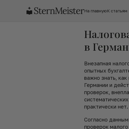
На главную
К статьям
Налогов
в Герма
Внезапная налого
опытных бухгалт
важно знать, как
Германии и дейст
проверок, внепл
систематических
практически нет.
Согласно данным 
проверок малого