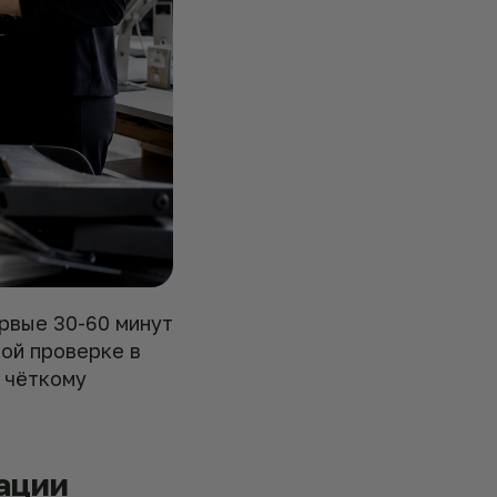
рвые 30-60 минут
вой проверке в
 чёткому
ации