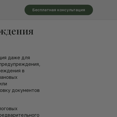
Бесплатная консультация
еждения
ция даже для
 предупреждения,
реждения в
лановых
или
товку документов
логовых
предварительного