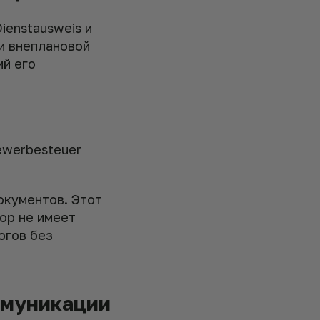
ienstausweis и
и внеплановой
й его
ewerbesteuer
окументов. Этот
ор не имеет
огов без
ммуникации