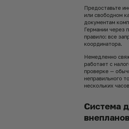
Предоставьте ин
или свободном ка
документам комп
Германии через п
правило: все зап
координатора.
Немедленно свяжи
работает с налог
проверке — обычн
неправильного т
нескольких часов
Система д
внепланов