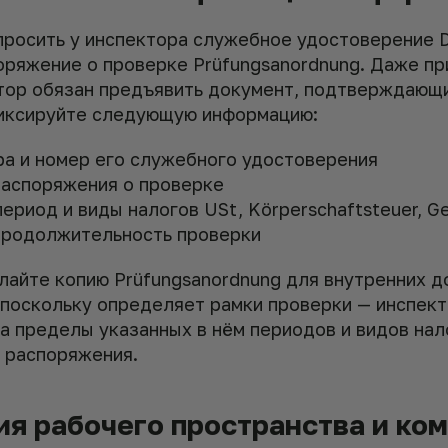
просить у инспектора служебное удостоверение D
оряжение о проверке Prüfungsanordnung. Даже пр
тор обязан предъявить документ, подтверждающи
иксируйте следующую информацию:
а и номер его служебного удостоверения
распоряжения о проверке
риод и виды налогов USt, Körperschaftsteuer, G
родолжительность проверки
лайте копию Prüfungsanordnung для внутренних д
 поскольку определяет рамки проверки — инспект
а пределы указанных в нём периодов и видов нал
 распоряжения.
ия рабочего пространства и ко