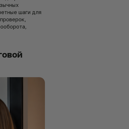
язычных
ретные шаги для
 проверок,
тооборота,
говой