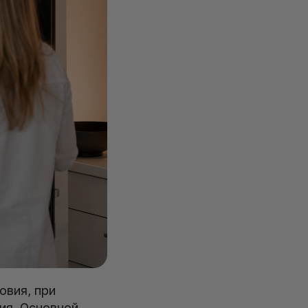
овия, при
ия. Основной