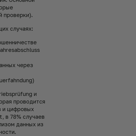
торые
 проверки).
их случаях:
мошенничестве
ahresabschluss
анных через
uerfahndung)
iebsprüfung и
торая проводится
в и цифровых
t, в 78% случаев
лизом данных из
ности.