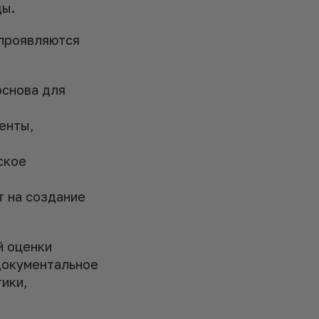
ды.
 проявляются
основа для
енты,
ское
т на создание
й оценки
документальное
ики,