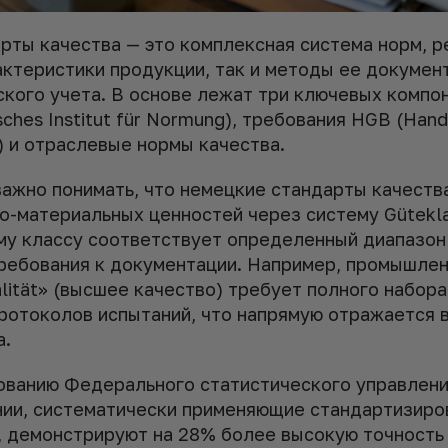
рты качества — это комплексная система норм, 
актеристики продукции, так и методы ее докумен
кого учета. В основе лежат три ключевых компон
ches Institut für Normung), требования HGB (Han
) и отраслевые нормы качества.
важно понимать, что немецкие стандарты качеств
но-материальных ценностей через систему Gütekl
му классу соответствует определенный диапазон
ребования к документации. Например, промышле
lität» (высшее качество) требует полного набор
протоколов испытаний, что напрямую отражается 
а.
ованию Федерального статистического управлени
пании, систематически применяющие стандартизир
е, демонстрируют на 28% более высокую точность