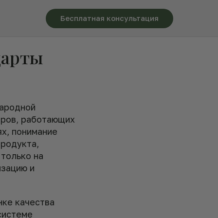
Бесплатная консультация
дарты
народной
еров, работающих
ях, понимание
продукта,
 только на
изацию и
нке качества
системе