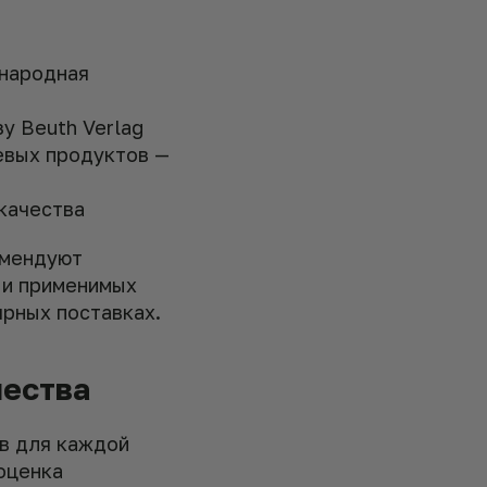
ународная
у Beuth Verlag
евых продуктов —
 качества
омендуют
 и применимых
ярных поставках.
чества
в для каждой
оценка