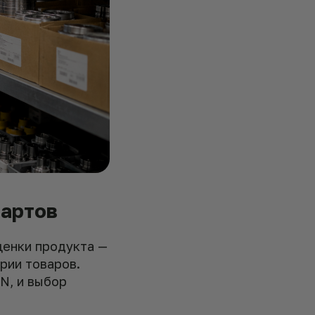
дартов
ценки продукта —
рии товаров.
N, и выбор