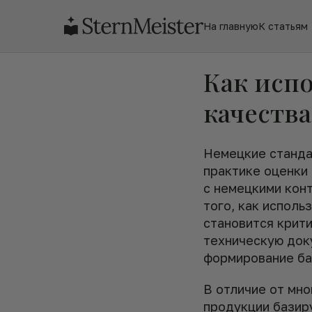
На главную
К статьям
Как исп
качества
Немецкие станда
практике оценки
с немецкими кон
того, как исполь
становится крит
техническую доку
формирование ба
В отличие от мно
продукции базир