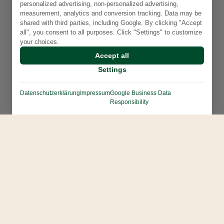
personalized advertising, non-personalized advertising,
measurement, analytics and conversion tracking. Data may be
shared with third parties, including Google. By clicking "Accept
all", you consent to all purposes. Click "Settings" to customize
your choices.
Accept all
Settings
Datenschutzerklärung
Impressum
Google Business Data
Responsibility
Контакты:
hello@sternmeister.de
+4915209560138
@sternmeister_bot