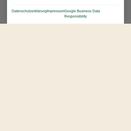
Datenschutzerklärung
Impressum
Google Business Data
Responsibility
Контакты:
hello@sternmeister.de
+4915209560138
@sternmeister_bot
Greifswalder
Str. 226/306, 3OG,
10405 Berlin, Germany