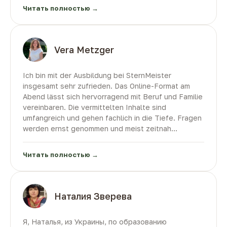
begleitet und unterstützt gefühlt.
профессиональному, так и языковому развитию,
Читать полностью →
Die Informationen waren praxisnah, gut strukturiert
что особенно важно для успешной работы и
und äußerst nützlich. Alles wurde mit großem
интеграции в Германии.
Engagement und viel Aufmerksamkeit organisiert.
Я с уверенностью рекомендую школу и курс
Ich kann SternMeister auf jeden Fall
Vera Metzger
SternMeister всем, кто хочет качественно
weiterempfehlen. Für mich war es eine sehr positive
изучить бухгалтерский учёт и одновременно
und wertvolle Erfahrung.
улучшить знание немецкого языка. Большое
Ich bin mit der Ausbildung bei SternMeister
спасибо за высокий уровень преподавания и
insgesamt sehr zufrieden. Das Online-Format am
профессиональный подход.
Abend lässt sich hervorragend mit Beruf und Familie
vereinbaren. Die vermittelten Inhalte sind
umfangreich und gehen fachlich in die Tiefe. Fragen
werden ernst genommen und meist zeitnah
beantwortet. Besonders positiv hervorzuheben sind
die geduldigen und engagierten Dozenten.
Читать полностью →
Als kleinen Nachteil empfinde ich gelegentliche
technische Probleme auf der Lernplattform, die
nicht immer sofort behoben werden. Insgesamt
kann ich die Schule jedoch empfehlen.
Наталия Зверева
Я, Наталья, из Украины, по образованию