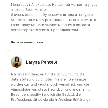
вопросах и создаёт очень приятную атмосферу в
Меня зовут Александр. На данный момент я учусь
процессе обучения.
в школе SternMeister.
Также считаю большим преимуществом
Я очень доволен обучением в школе и на курсе
возможность изучать такую востребованную
SternMeister и могу рекомендовать его всем, кто
профессию, как бухгалтер в Германии, на
хочет получить или углубить знания в области
русском языке. Это значительно упрощает
бухгалтерского учёта. Преподаватели
процесс обучения и позволяет лучше усваивать
объясняют материал очень понятно, подробно и
материал.
профессионально. Даже сложные темы
Спасибо команде SternMeister за качественное
Читать полностью →
бухгалтерии разбираются поэтапно и становятся
обучение и поддержку!
лёгкими для понимания.
Особенно хочется отметить, что большое
внимание уделяется не только
Larysa Pentelei
профессиональным знаниям, но и развитию
немецкого языка. Благодаря этому участники
Ich bin sehr dankbar für die Schulung und die
курса улучшают свои языковые навыки и
Unterstützung durch SternMeister. Die Inhalte
чувствуют себя увереннее в профессиональной
wurden klar und verständlich vermittelt, und die
среде.
Atmosphäre war stets freundlich und angenehm.
На занятиях царит дружелюбная и комфортная
Besonders positiv fand ich die Geduld, die
атмосфера. Преподаватели всегда готовы
Professionalität sowie die hilfreichen Erklärungen.
помочь, ответить на вопросы и поддержать
Ich habe mich während der gesamten Schulung gut
каждого учащегося. Курс способствует как