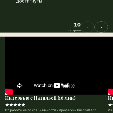
достигнуты.
10
‹
›
интервью
Интервью с Натальей (16 мин)
Ин
★★★★★
★
От работы не по специальности к профессии Buchhalterin
Из 