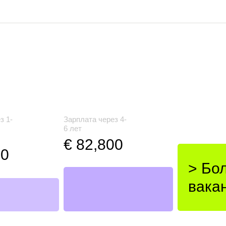
з 1-
Зарплата через 4-
6 лет
€ 82,800
00
> Бо
вака