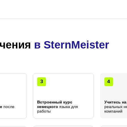
учения
в SternMeister
3
4
Встроенный курс
Учитесь на
е
после
немецкого
языка для
реальных н
работы
компаний