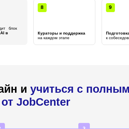
8
9
дит блок
ю
AI в
Кураторы и поддержка
Подготовк
на каждом этапе
к собеседо
шайн и
учиться с полны
от JobCenter
2
3