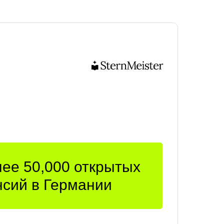
лее 50,000 открытых
нсий в Германии