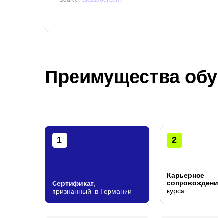
Source:
Glassdoor.com
Преимущества об
1
2
Карьерное
сопровождени
Сертификат
,
курса
признанный в Германии